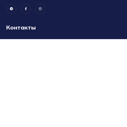
Контакты
г. Ташкент, Мирабадский район, Салар МФИ,
улица Малая Кольцевая Автомобильная
Дорога, дом 7
info@ogma-group.uz
+998 (71) 202-64-62